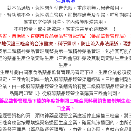
注意事項
對本品過敏，急性閉角型青光眼，重症肌無力患者禁用。
肝、腎功能不全，急性腦血管病，抑鬱症患者及孕婦、哺乳期婦
嚴重房室傳導阻滯、室內傳導阻滯禁用。
不可超量，或引起驚厥，嚴重這甚至心跳驟停！！
各省、自治區、直轄市食品藥品監督管理局（藥品監督管理局）
好地保證三唑侖的合法醫療、科研需求，防止流入非法渠道，現
按第二類精神藥品管理調整為第一類精神藥品管理，包括其可能
定的藥品生産企業定點生産（三唑侖原料藥及其制劑定點生産企
生産。
生産計劃由國家食品藥品監督管理局審定下達，生産企業必須按
規定，三唑侖制劑統一納入麻醉藥品經營渠道經營。三唑侖制劑
企業，由一級麻醉藥品經營企業銷售給有關二級麻醉藥品經營企
品購用印鑒卡》從麻醉藥品經營企業購買三唑侖制劑。
藥品監督管理局下達的年度計劃將三唑侖原料藥銷售給制劑生産
口企業。
品經營資格的第二類精神藥品經營企業應當停止銷售三唑侖，將
三唑侖應當按原購進渠道退回生産企業，確實無法退回的，由所
品監督管理局（藥品監督管理局），由省、自治區、直轄市食品