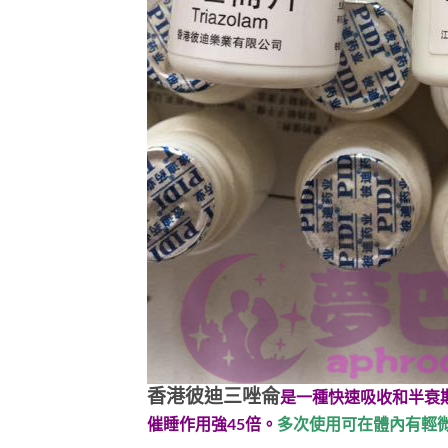
香港彼迪三唑侖
是一種快速吸收和半衰
催睡作用強45倍。
多次使用可在體內有輕微