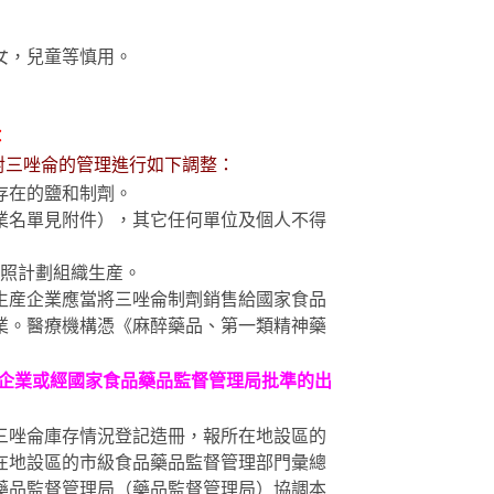
女，兒童等慎用。
：
對三唑侖的管理進行如下調整：
存在的鹽和制劑。
業名單見附件），其它任何單位及個人不得
照計劃組織生産。
生産企業應當將三唑侖制劑銷售給國家食品
業。醫療機構憑《麻醉藥品、第一類精神藥
企業或經國家食品藥品監督管理局批準的出
三唑侖庫存情況登記造冊，報所在地設區的
在地設區的市級食品藥品監督管理部門彙總
藥品監督管理局（藥品監督管理局）協調本