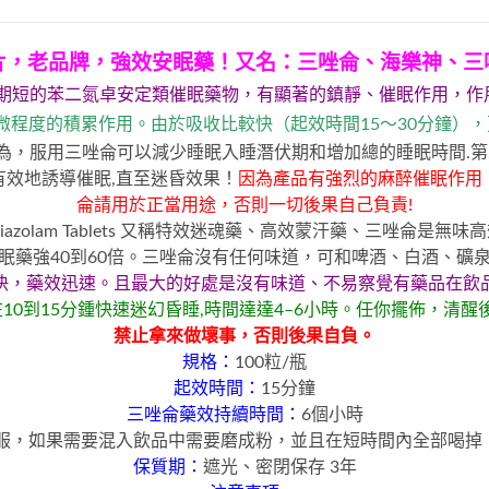
片，老品牌，
強效安眠藥
！又名：三唑侖、海樂神、三
期短的苯二氮卓安定類催眠藥物，有顯著的鎮靜、催眠作用，作
微程度的積累作用。由於吸收比較快（起效時間15～30分鐘）
為，服用三唑侖可以減少睡眠入睡潛伏期和增加總的睡眠時間.第
效地誘導催眠,直至迷昏效果！
因為產品有強烈的麻醉催眠作用
侖請用於正當用途，否則一切後果自己負責!
riazolam Tablets 又稱特效迷魂藥、高效蒙汗藥、三唑侖是無
眠藥強40到60倍。三唑侖沒有任何味道，可和啤酒、白酒、礦
快，藥效迅速。且最大的好處是沒有味道、不易察覺有藥品在飲
10到15分鍾快速迷幻昏睡,時間達達4–6小時。任你擺佈，清
禁止拿來做壞事，否則後果自負。
規格：
100粒/瓶
起效時間：
15分鐘
三唑侖藥效持續時間：
6個小時
服，如果需要混入飲品中需要磨成粉，並且在短時間內全部喝掉，飲
保質期：
遮光、密閉保存 3年