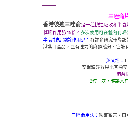
三唑侖
香港彼迪三唑侖
是一種快速吸收和半衰
催睡作用強45倍。
多次使用可在體內有輕
半衰期短,殘餘作用少：
有許多研究報導認
港進口產品，巨有強力的麻醉成分、它能有
英文名：
T
安眠鎮靜效果比普通安
溶解
2粒一次，能讓人在
三唑侖用法：
味道微苦，口