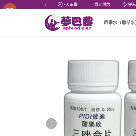
1對1諮詢
7天鑒賞
貨到付款
快速出
熱賣
乖乖水（聽話水