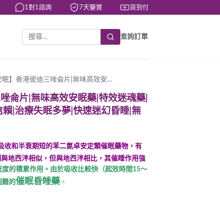
1對1諮詢
7天鑒賞
貨到付款
快速出貨
查詢訂單
安眠】香港彼迪三唑侖片|無味高效安…
唑侖片|無味高效安眠藥|特效迷魂藥|
賴|治療失眠多夢|快速迷幻昏睡|無
吸收和半衰期短的苯二氮卓安定類催眠藥物，有
制與地西泮相似，但與地西泮相比，其催睡作用強
度的積累作用。由於吸收比較快（起效時間15～
催眠昏睡藥
困難的
。