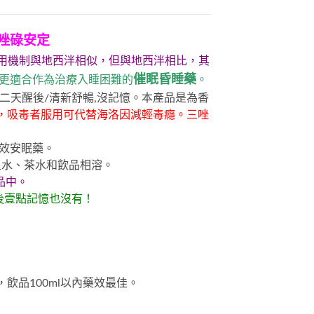
唑碌安定
用機制與地西泮相似，但與地西泮相比，其
催眠昏睡藥
，更適合作為治療入睡困難的
。
二天醒後/清新舒暢,沒記憶。本產品是為香
，吸毒者服用可代替海洛因減輕毒癮。三唑
味高效安眠藥。
泉水、茶水和飲品相溶。
品中。
醒後壹點記憶也沒有！
品100ml以內藥效最佳。