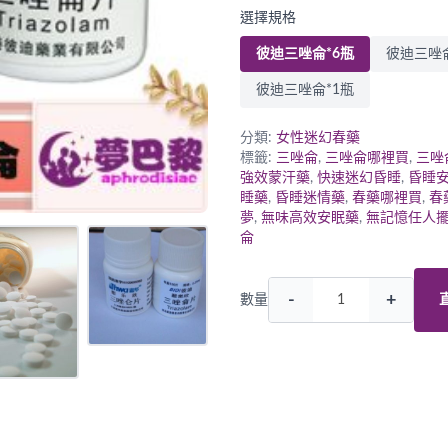
選擇規格
彼迪三唑侖*6瓶
彼迪三唑侖
彼迪三唑侖*1瓶
分類:
女性迷幻春藥
標籤:
三唑侖
,
三唑侖哪裡買
,
三唑
強效蒙汗藥
,
快速迷幻昏睡
,
昏睡
睡藥
,
昏睡迷情藥
,
春藥哪裡買
,
春
夢
,
無味高效安眠藥
,
無記憶任人
侖
-
+
數量