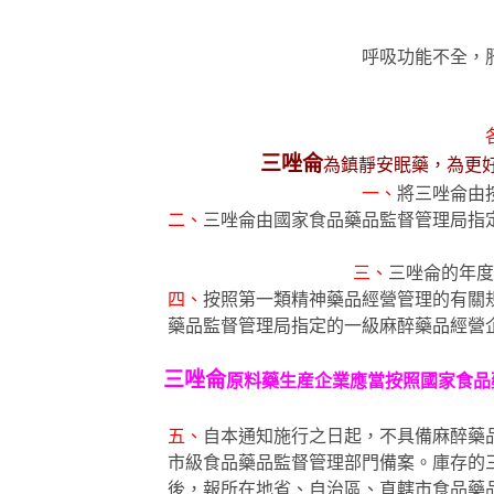
呼吸功能不全，
三唑侖
為鎮靜安眠藥，為更
一、
將三唑侖由
二、
三唑侖由國家食品藥品監督管理局指
三、
三唑侖的年度
四、
按照第一類精神藥品經營管理的有關
藥品監督管理局指定的一級麻醉藥品經營
三唑侖
原料藥生産企業應當按照國家食品
五、
自本通知施行之日起，不具備麻醉藥
市級食品藥品監督管理部門備案。庫存的
後，報所在地省、自治區、直轄市食品藥