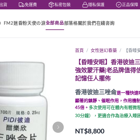
貨
免運費
私密包裝
隱私保護
正品保障
全部商品
）
FM2迷昏粉
天使の淚
部落格
關於我們
在綫咨詢
首頁
女性迷幻春藥
【昏睡
【昏睡安眠】香港彼迪三
強效蒙汗藥|老品牌值得信
記憶任人擺佈
香港彼迪三唑侖
是一種快速
顯著的鎮靜、催眠作用，作用機
45倍。
多次使用可在體內有輕微程
30分鐘），更適合作為治療入睡
NT$8,800