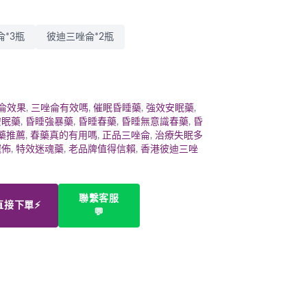
*3瓶
彼迪三唑侖*2瓶
侖效果
,
三唑侖有效嗎
,
催眠昏睡藥
,
強效安眠藥
,
安眠藥
,
昏睡強暴藥
,
昏睡春藥
,
昏睡無意識春藥
,
昏
藥推薦
,
春藥真的有用嗎
,
正品三唑侖
,
治療失眠多
擺佈
,
特效迷魂藥
,
老品牌值得信賴
,
香港彼迪三唑
聯繫客服
直接下單⚡
💬