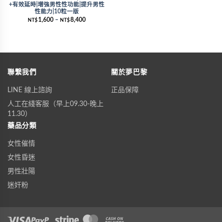
+有效延時|增強男性性功能|提升男性
性能力|10粒一版
1,600
–
8,400
NT$
NT$
聯繫我們
關於夢巴黎
LINE 線上諮詢
正品保障
人工在綫客服（早上09.30-晚上
11.30）
藥品分類
女性催情
女性昏迷
男性壯陽
迷奸粉