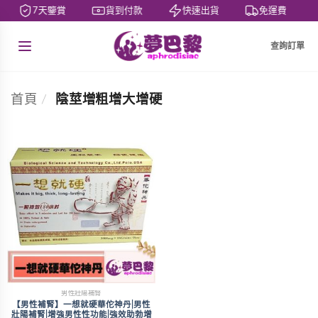
7天鑒賞
貨到付款
快速出貨
免運費
查詢訂單
首頁
/
陰莖增粗增大增硬
男性壯陽補腎
【男性補腎】一想就硬華佗神丹|男性
壯陽補腎|增強男性性功能|強效助勃增