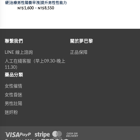
硬|治療男性陽萎早洩|提升男性性能力
1,600
–
8,550
NT$
NT$
聯繫我們
關於夢巴黎
LINE 線上諮詢
正品保障
人工在綫客服（早上09.30-晚上
11.30）
藥品分類
女性催情
女性昏迷
男性壯陽
迷奸粉