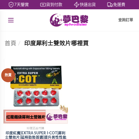
7天鑒賞
貨到付款
快速出貨
免運費
查詢訂單
首頁
/
印度犀利士雙效片哪裡買
熱賣
印度正品代購
印度紅魔|EXTRA SUPER I-COT|犀利
士雙效片|延時助勃首選|提升男性性能