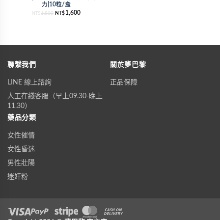
力|10粒/盒
1,600
1,800
NT$
NT$
聯繫我們
關於夢巴黎
LINE 線上諮詢
正品保障
人工在綫客服（早上09.30-晚上
11.30）
藥品分類
女性催情
女性昏迷
男性壯陽
迷奸粉