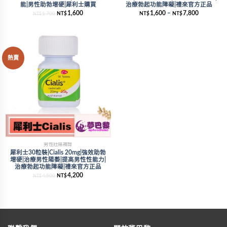
能|男性助勃增硬|犀利士購買
治療勃起功能障礙|禮來官方正品
1,600
1,600
–
7,800
1,700
NT$
NT$
NT$
NT$
熱賣
男性壯陽補腎
犀利士30粒裝|Cialis 20mg|強效助勃
增硬|治療男性陽萎|提高男性性能力|
治療勃起功能障礙|禮來官方正品
4,200
4,500
NT$
NT$