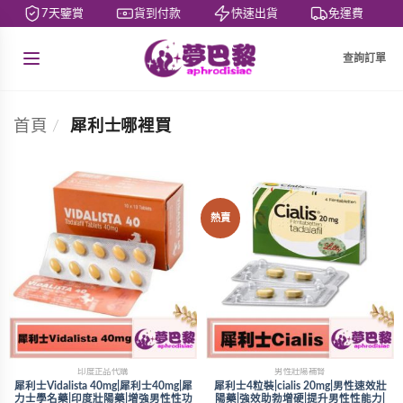
7天鑒賞
貨到付款
快速出貨
免運費
查詢訂單
首頁
/
犀利士哪裡買
熱賣
印度正品代購
男性壯陽補腎
犀利士Vidalista 40mg|犀利士40mg|犀
犀利士4粒裝|cialis 20mg|男性速效壯
力士學名藥|印度壯陽藥|增強男性性功
陽藥|強效助勃增硬|提升男性性能力|