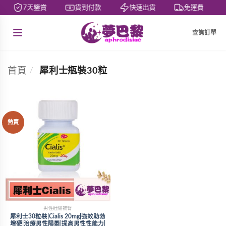
7天鑒賞
貨到付款
快速出貨
免運費
查詢訂單
首頁
/
犀利士瓶裝30粒
熱賣
男性壯陽補腎
犀利士30粒裝|Cialis 20mg|強效助勃
增硬|治療男性陽萎|提高男性性能力|