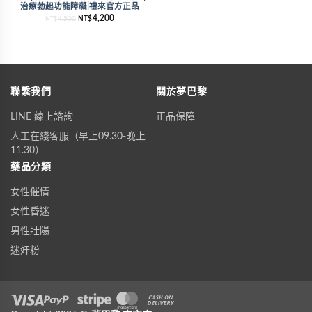
治療勃起功能障礙|禮來官方正品
4,200
4,500
NT$
NT$
聯繫我們
關於夢巴黎
LINE 線上諮詢
正品保障
人工在綫客服（早上09.30-晚上
11.30）
藥品分類
女性催情
女性昏迷
男性壯陽
迷奸粉