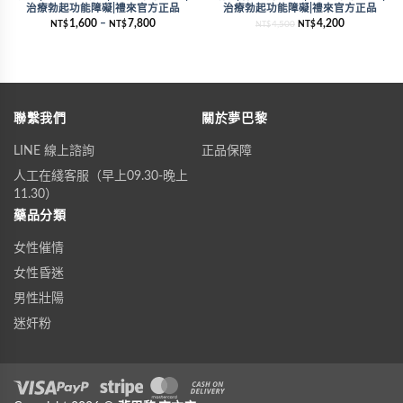
治療勃起功能障礙|禮來官方正品
治療勃起功能障礙|禮來官方正品
1,600
–
7,800
4,200
NT$
NT$
4,500
NT$
NT$
聯繫我們
關於夢巴黎
LINE 線上諮詢
正品保障
人工在綫客服（早上09.30-晚上
11.30）
藥品分類
女性催情
女性昏迷
男性壯陽
迷奸粉