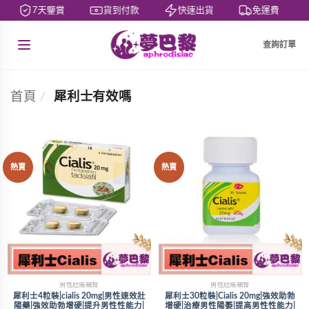
7天鑒賞
貨到付款
快速出貨
免運費
查詢訂單
首頁
/
犀利士有效嗎
熱賣
熱賣
男性壯陽補腎
男性壯陽補腎
犀利士4粒裝|cialis 20mg|男性速效壯
犀利士30粒裝|Cialis 20mg|強效助勃
陽藥|強效助勃增硬|提升男性性能力|
增硬|治療男性陽萎|提高男性性能力|