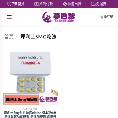
7天鑒賞
貨到付款
快速出貨
免運費
查詢訂單
首頁
/
犀利士5MG吃法
印度正品代購
犀利士5mg每日錠|Tadarise-5MG|治療
男性勃起功能障礙|男性陽萎剋星|提升