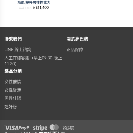
功能|提升男性性能力
1,600
1,800
NT$
NT$
聯繫我們
關於夢巴黎
LINE 線上諮詢
正品保障
人工在綫客服（早上09.30-晚上
11.30）
藥品分類
女性催情
女性昏迷
男性壯陽
迷奸粉