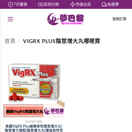
7天鑒賞
貨到付款
快速出貨
免運費
查詢訂單
首頁
/
VIGRX PLUS陰莖增大丸哪裡買
陰莖增大增粗
美國VigRX Plus威樂男性陰莖增大丸|
陰莖增大增粗|陰莖增大丸|增強男性性