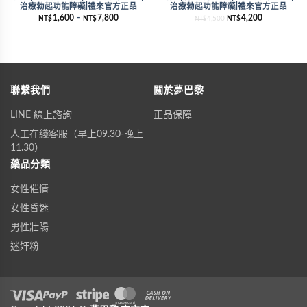
治療勃起功能障礙|禮來官方正品
治療勃起功能障礙|禮來官方正品
1,600
–
7,800
4,200
NT$
NT$
4,500
NT$
NT$
聯繫我們
關於夢巴黎
LINE 線上諮詢
正品保障
人工在綫客服（早上09.30-晚上
11.30）
藥品分類
女性催情
女性昏迷
男性壯陽
迷奸粉