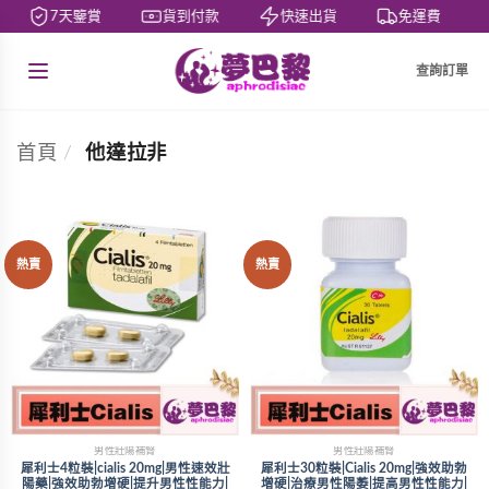
7天鑒賞
貨到付款
快速出貨
免運費
查詢訂單
首頁
/
他達拉非
熱賣
熱賣
男性壯陽補腎
男性壯陽補腎
犀利士4粒裝|cialis 20mg|男性速效壯
犀利士30粒裝|Cialis 20mg|強效助勃
陽藥|強效助勃增硬|提升男性性能力|
增硬|治療男性陽萎|提高男性性能力|