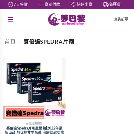
7天鑒賞
貨到付款
快速出貨
免運費
查詢訂單
首頁
/
賽倍達SPEDRA片劑
男性壯陽補腎
賽倍達Spedra片劑壯陽藥|2022年最
新出品|阿伐那非學名藥|治療勃起功能