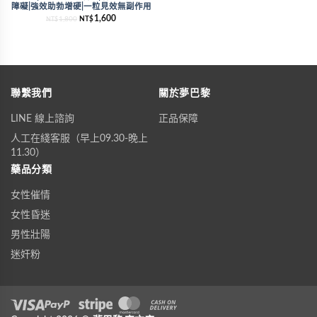
障礙|強效助勃增硬|一粒見效無副作用
1,600
1,800
NT$
NT$
聯繫我們
關於夢巴黎
LINE 線上諮詢
正品保障
人工在綫客服（早上09.30-晚上
11.30）
藥品分類
女性催情
女性昏迷
男性壯陽
迷奸粉