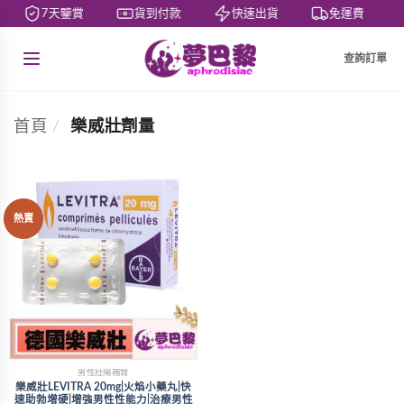
7天鑒賞
貨到付款
快速出貨
免運費
查詢訂單
首頁
/
樂威壯劑量
熱賣
男性壯陽補腎
樂威壯LEVITRA 20mg|火焰小藥丸|快
速助勃增硬|增強男性性能力|治療男性