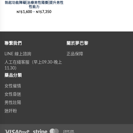
勃起功能障礙|治療男性陽萎|提升男性
性能力
1,600
–
7,350
NT$
NT$
聯繫我們
關於夢巴黎
LINE 線上諮詢
正品保障
人工在綫客服（早上09.30-晚上
11.30）
藥品分類
女性催情
女性昏迷
男性壯陽
迷奸粉