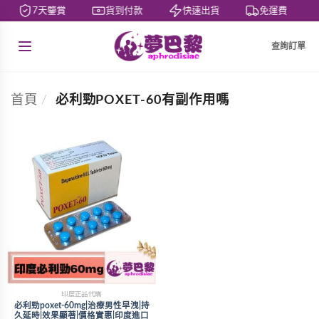
7天鑒賞
貨到付款
快速出貨
免運費
查詢訂單
首頁
/
必利勁POXET-60有副作用嗎
印度正品代購
必利勁poxet-60mg|治療男性早洩|持
久延時|效果顯著|價格實惠|印度進口