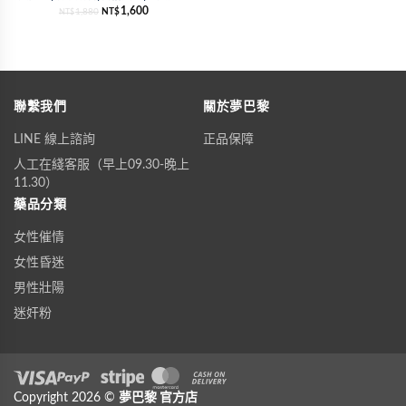
1,600
1,880
NT$
NT$
聯繫我們
關於夢巴黎
LINE 線上諮詢
正品保障
人工在綫客服（早上09.30-晚上
11.30）
藥品分類
女性催情
女性昏迷
男性壯陽
迷奸粉
Visa
Copyright 2026 ©
PayPal
Stripe
夢巴黎
MasterCard
官方店
Cash On Delivery