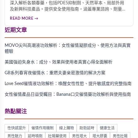
深入解析各類春藥，包括PDE5抑制劑、天然草本、局部外用
及新興科技產品。提供安全使用指南，涵蓋專業諮詢、劑量控
制、副作用處置及健康生活方式建議，助您安全有效地改善性
READ MORE →
功能。
近期文章
MOVO尖叫高潮液功效解析：女性催情凝膠成分、使用方法與真實
體驗
美國強迫失身水：成分、效果與使用者真實心得全面解析
GB系列春宵夜催情水：重燃夫妻亲密激情的解决方案
Love Seed催情液功效解析：喚醒女性性慾、提升敏感度的完整指南
女性催情產品日益受矚目：Banana口交催情藥功效解析與使用指南
熱點關注
性快感提升
催情作用機制
線上購物
助勃延時
健康生活
男性魅力
延時噴劑
壯陽藥使用
男性增大
增大膠囊
男性壯陽