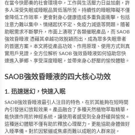
在當今快節奏的社會環境中，工作與生活壓力日益加劇，許
多人深受失眠或睡眠品質低落所苦。持續性的睡眠障礙不僅
會降低工作效率，更會對身心健康造成多重負面衝擊，包括
注意力難以集中、情緒起伏不定、免疫力減退等問題。隨著
助眠需求不斷攀升，市面上湧現了各類催眠產品，而
SAOB
強效昏睡液
憑藉其卓越功效脫穎而出，成為眾多失眠患者
的首選方案。本文將從產品功效、作用原理、使用方式到真
實用戶見證，全方位解析 SAOB 強效昏睡液如何協助您快
速進入夢鄉、享受深度睡眠，並帶來身心舒壓的愉悅體驗。
SAOB強效昏睡液的四大核心功效
1. 迅速迷幻，快速入眠
SAOB強效昏睡液最引人注目的特色，在於其能夠在短時間
內引發迷幻放鬆效果。產品融合了多種天然植物萃取精華，
能快速作用於神經系統，讓使用者感受到全身舒緩與愉悅。
這種迷幻體驗不僅有助於釋放心理壓力，更能協助身體做好
入睡準備。對於因緊繃或焦慮而難以成眠的人群來說，