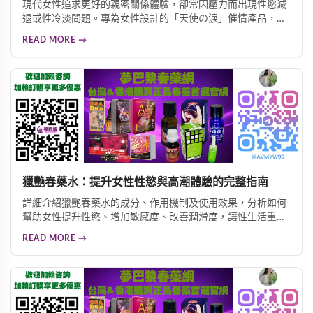
現代女性追求更好的親密關係體驗，卻常因壓力而出現性慾減
退或性冷淡問題。專為女性設計的「天使の淚」催情產品，以
天然植物萃取為核心，10分鐘快速見效，能顯著提升性慾與身
READ MORE →
體敏感度，被譽為「AV女優專屬潮吹神器」，幫助女性重拾激
情與高潮快感。
獵艷春藥水：提升女性性慾與高潮體驗的完整指南
詳細介紹獵艷春藥水的成分、作用機制及使用效果，分析如何
幫助女性提升性慾、增加敏感度、改善潤滑度，讓性生活重新
煥發激情與樂趣。
READ MORE →