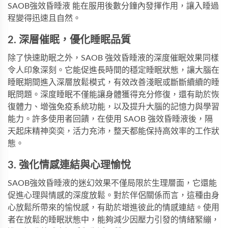
SAOB強效昏睡液
能在服用後數分鐘內發揮作用，讓入睡過
程變得迅速且自然。
2. 深層催眠，優化睡眠品質
除了快速助眠之外，SAOB 強效昏睡液的深度催眠效果同樣
令人印象深刻。它能促進長時間的穩定睡眠狀態，讓大腦在
睡眠期間進入深層放鬆模式，有效改善淺眠或斷斷續續的睡
眠問題。深度睡眠不僅能讓身體獲得充分修復，還有助於恢
復體力、增強免疫系統功能，以及提升大腦的記憶力與學習
能力。許多使用者回饋，在使用 SAOB 強效昏睡液後，隔
天起床精神奕奕，活力充沛，整天都能保持高效率的工作狀
態。
3. 強化情感連結與心理愉悅
SAOB強效昏睡液的迷幻效果不僅局限於生理層面，它還能
促進心理與情感的深度放鬆。對於伴侶關係而言，這種由身
心放鬆所帶來的愉悅感，有助於增進彼此的情感連結。使用
者在放鬆的睡眠狀態中，能夠減少因壓力引發的情緒緊繃，