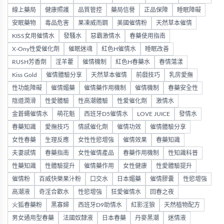
線上藥局
健康照護
品質管控
藥局信譽
正品保障
睡眠障礙
安眠藥物
毒品危害
果凍威而鋼
美國催情粉
天然草本催情
KISS女用催情水
發騷水
惡霸激情水
春藥使用指南
X-Ony性愛催化劑
催眠迷魂
紅色H催情水
睡眠改善
RUSH芳香劑
淫羊藿
催情機制
紅色H春藥水
春情蕩漾
Kiss Gold
催情體驗分享
天然草本催情
前戲技巧
乳房愛撫
性功能障礙
催情媚藥
催情藥作用機制
催情機制
春藥安全性
陰道潤滑
性愛體驗
性高潮體驗
性爱催化劑
激情水
金蒼蠅催情水
萌花魁
西班牙D5催情水
LOVE JUICE
發情水
春藥知識
愛撫技巧
情感催化劑
催情功效
催情體驗分享
女性春藥
生理反應
女性性慾增強
催情效果
春藥知識
夫妻感情
春藥指南
女性催情產品
春藥作用機制
性知識科普
性藥知識
性體驗提升
催情藥作用
女性健康
性愛體驗提升
催情粉
百威快樂果汁粉
口交水
日本媚藥
催情膠囊
性慾增強
高潮液
奇淫合歡水
性慾增強
狂愛催情水
回春之夜
火狐春藥粉
黑寡婦
西班牙D9助情水
紅影淫狼
天然植物配方
男女通用型春藥
法國奴隸液
日本春藥
丹麥黑潮
迷情液