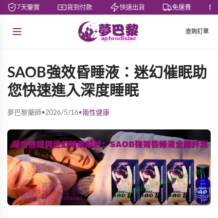
7天鑒賞
貨到付款
快速出貨
免運費
查詢訂單
SAOB強效昏睡液：迷幻催眠助
您快速進入深度睡眠
夢巴黎藥師
•
2026/5/16
•
兩性健康