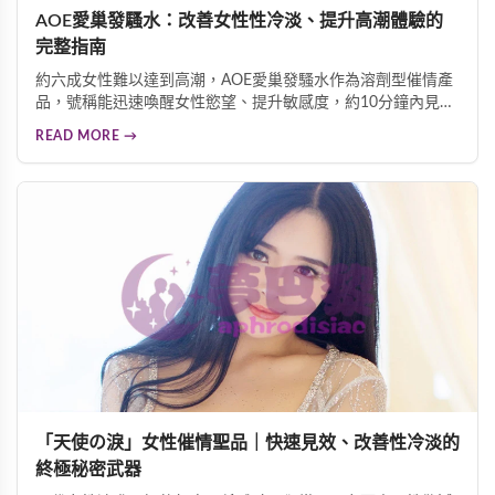
AOE愛巢發騷水：改善女性性冷淡、提升高潮體驗的
完整指南
約六成女性難以達到高潮，AOE愛巢發騷水作為溶劑型催情產
品，號稱能迅速喚醒女性慾望、提升敏感度，約10分鐘內見
效。本文詳細解析其作用機制、使用效果及安全性，幫助改善
READ MORE →
性冷淡問題，重拾親密熱情。
「天使の淚」女性催情聖品｜快速見效、改善性冷淡的
終極秘密武器