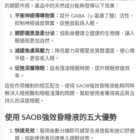
的調節作用。產品中的天然成分能夠發揮以下效果：
平衡神經傳導物質：
提升 GABA（γ-氨基丁酸）活性，
抑制神經過度興奮，促進放鬆與入眠。
調節褪黑激素分泌：
協助身體建立健康的生物鐘，讓入
眠過程更加自然。
減緩焦慮與壓力：
降低壓力荷爾蒙皮質醇濃度，使心情
平穩，更容易入睡。
促進深層睡眠：
延長慢波睡眠時間，提升睡眠修復效
率。
這些作用機制的相互配合，使得 SAOB強效昏睡液能夠同時
解決入睡困難和睡眠淺薄的問題，幫助使用者獲得高品質且
持久的深度睡眠。
使用 SAOB強效昏睡液的五大優勢
快速見效：
服用後數分鐘即可感受全身放鬆和迷幻舒適
感，協助使用者迅速進入睡眠狀態。