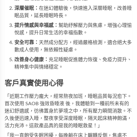
深層催眠：
在迷幻體驗後，快速進入深層睡眠，改善睡
眠品質，延長睡眠時長。
提升情感與幸福感：
幫助紓解壓力與焦慮，增強心理愉
悅感，提升日常生活的幸福指數。
安全可靠：
天然成分配方，經過嚴格檢測，適合絕大多
數成人使用，無依賴性疑慮。
改善身心健康：
充足睡眠促進體力恢復、免疫力提升、
精神集中與情緒穩定。
客戶真實使用心得
「近期工作壓力龐大，經常熬夜加班，睡眠品質每況愈下。
首次使用
SAOB 強效昏睡液
後，我體驗到一種前所未有的
迷幻舒適感，彷彿置身於夢境之中，所有壓力瞬間消散。不
久後便迅速入睡，整夜享受深度睡眠，隔天起床精神飽滿，
活力充沛。這款產品真的是我的睡眠救星！」
「我一直飽受失眠困擾，每晚躺在床上輾轉反側，焦慮不