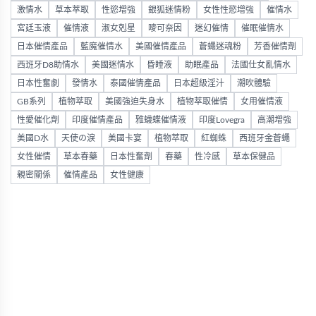
激情水
草本萃取
性慾增強
銀狐迷情粉
女性性慾增強
催情水
宮廷玉液
催情液
淑女剋星
嘜可奈因
迷幻催情
催眠催情水
日本催情產品
藍魔催情水
美國催情產品
蒼蠅迷魂粉
芳香催情劑
西班牙D8助情水
美國迷情水
昏睡液
助眠產品
法國仕女亂情水
日本性奮劇
發情水
泰國催情產品
日本超級淫汁
潮吹體驗
GB系列
植物萃取
美國強迫失身水
植物萃取催情
女用催情液
性愛催化劑
印度催情產品
雅蠛蝶催情液
印度Lovegra
高潮增強
美國D水
天使の淚
美國卡宴
植物萃取
紅蜘蛛
西班牙金蒼蠅
女性催情
草本春藥
日本性奮劑
春藥
性冷感
草本保健品
親密關係
催情產品
女性健康